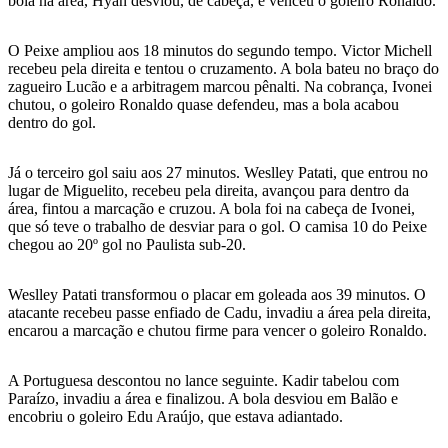
bola na área, Hyan desviou, de cabeça, e venceu o goleiro Ronaldo.
O Peixe ampliou aos 18 minutos do segundo tempo. Victor Michell
recebeu pela direita e tentou o cruzamento. A bola bateu no braço do
zagueiro Lucão e a arbitragem marcou pênalti. Na cobrança, Ivonei
chutou, o goleiro Ronaldo quase defendeu, mas a bola acabou
dentro do gol.
Já o terceiro gol saiu aos 27 minutos. Weslley Patati, que entrou no
lugar de Miguelito, recebeu pela direita, avançou para dentro da
área, fintou a marcação e cruzou. A bola foi na cabeça de Ivonei,
que só teve o trabalho de desviar para o gol. O camisa 10 do Peixe
chegou ao 20º gol no Paulista sub-20.
Weslley Patati transformou o placar em goleada aos 39 minutos. O
atacante recebeu passe enfiado de Cadu, invadiu a área pela direita,
encarou a marcação e chutou firme para vencer o goleiro Ronaldo.
A Portuguesa descontou no lance seguinte. Kadir tabelou com
Paraízo, invadiu a área e finalizou. A bola desviou em Balão e
encobriu o goleiro Edu Araújo, que estava adiantado.