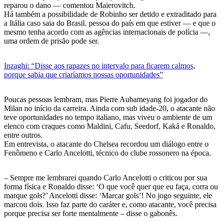
reparou o dano — comentou Maierovitch.
Há também a possibilidade de Robinho ser detido e extraditado para
a Itália caso saia do Brasil. pessoa do país em que estiver — e que o
mesmo tenha acordo com as agências internacionais de polícia —,
uma ordem de prisão pode ser.
Inzaghi: “Disse aos rapazes no intervalo para ficarem calmos,
porque sabia que criaríamos nossas oportunidades”
Poucas pessoas lembram, mas Pierre Aubameyang foi jogador do
Milan no início da carreira. Ainda com sub idade-20, o atacante não
teve oportunidades no tempo italiano, mas viveu o ambiente de um
elenco com craques como Maldini, Cafu, Seedorf, Kaká e Ronaldo,
entre outros.
Em entrevista, o atacante do Chelsea recordou um diálogo entre o
Fenômeno e Carlo Ancelotti, técnico do clube rossonero na época.
– Sempre me lembrarei quando Carlo Ancelotti o criticou por sua
forma física e Ronaldo disse: ‘O que você quer que eu faça, corra ou
marque gols?’ Ancelotti disse: ‘Marcar gols’! No jogo seguinte, ele
marcou dois. Isso faz parte do caráter e, como atacante, você precisa
porque precisa ser forte mentalmente – disse o gabonês.