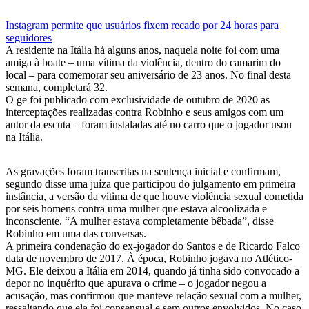
Instagram permite que usuários fixem recado por 24 horas para
seguidores
A residente na Itália há alguns anos, naquela noite foi com uma
amiga à boate – uma vítima da violência, dentro do camarim do
local – para comemorar seu aniversário de 23 anos. No final desta
semana, completará 32.
O ge foi publicado com exclusividade de outubro de 2020 as
interceptações realizadas contra Robinho e seus amigos com um
autor da escuta – foram instaladas até no carro que o jogador usou
na Itália.
As gravações foram transcritas na sentença inicial e confirmam,
segundo disse uma juíza que participou do julgamento em primeira
instância, a versão da vítima de que houve violência sexual cometida
por seis homens contra uma mulher que estava alcoolizada e
inconsciente. “A mulher estava completamente bêbada”, disse
Robinho em uma das conversas.
A primeira condenação do ex-jogador do Santos e de Ricardo Falco
data de novembro de 2017. À época, Robinho jogava no Atlético-
MG. Ele deixou a Itália em 2014, quando já tinha sido convocado a
depor no inquérito que apurava o crime – o jogador negou a
acusação, mas confirmou que manteve relação sexual com a mulher,
ressaltando que ela foi consensual e sem outros envolvidos. No caso