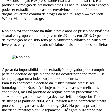
— A Constituição é expressa sobre isso (Art. 5º, inciso LI). Ela
proíbe a extradição de brasileiros natos. O naturalizado tem exceção,
pode ser extraditado em caso de envolvimento com tráfico de
drogas, ou crime comum de drogas da naturalização — explicou
Wálter Maierovitch, ao ge.
Robinho foi condenado na Itália a nove anos de prisão por violência
sexual em grupo contra uma jovem de 23 anos, em 2013. O pedido
de extradição havia sido feito pelo Ministério Público de Milão em
fevereiro, e agora foi enviado oficialmente às autoridades brasileiras.
Apesar da impossibilidade de extradição, o jogador pode cumprir
parte da decisão de que o dano possa ocorrer por dano moral. Ele
tem que pagar uma indenização de 60 mil euros.
Para isso acontecer, a decisão da Justiça italiana precisa ser
homologada no Brasil. Até hoje não houve casos semelhantes
concluídos, mas há previsão de regime para tal procedimento.
— A homologação da sentença deve ser feita no Superior Tribunal
de Justiça (a partir de 2004, o STJ passou a ter a competência para
processar e julgar casos de homologação). Há pena a privação de
liberdade, reparação civil e reparação. Até agora o Robinho não