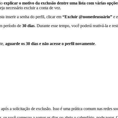
rio
explicar o motivo da exclusão dentre uma lista com várias opçõe
ja necessário excluir a conta de vez.
a inserir a senha do perfil, clicar em
“Excluir @nomedeusuário”
e e
um período de
30 dias
. Durante esse tempo, você poderá reativá-la e res
te,
aguarde os 30 dias e não acesse o perfil novamente
.
após a solicitação de exclusão. Isso é uma prática comum nas redes so
s, se você começou a somar os dias ou abriu o calendário, pode parar. O 