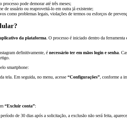
 o processo pode demorar até três meses;
de usuário ou reaproveitá-lo em outra já existente;
vos como problemas legais, violações de termos ou esforços de preven
lular?
 aplicativo da plataforma
. O processo é iniciado dentro da ferramenta
Instagram definitivamente, é
necessário ter em mãos login e senha
. Ca
rtigo.
pelo smartphone:
o da tela. Em seguida, no menu, acesse
“Configurações”
, conforme a i
 em
“Excluir conta”
:
íodo de 30 dias após a solicitação, a exclusão não será feita, aparece 