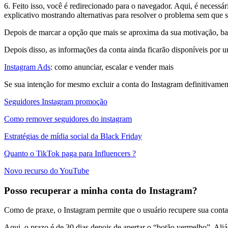
6. Feito isso, você é redirecionado para o navegador. Aqui, é necessá
explicativo mostrando alternativas para resolver o problema sem que se
Depois de marcar a opção que mais se aproxima da sua motivação, bast
Depois disso, as informações da conta ainda ficarão disponíveis por 
Instagram Ads
: como anunciar, escalar e vender mais
Se sua intenção for mesmo excluir a conta do Instagram definitivamen
Seguidores Instagram promoção
Como remover seguidores do instagram
Estratégias de mídia social da Black Friday
Quanto o TikTok paga para Influencers ?
Novo recurso do YouTube
Posso recuperar a minha conta do Instagram?
Como de praxe, o Instagram permite que o usuário recupere sua conta 
Aqui, o prazo é de 30 dias depois de apertar o “botão vermelho”. Aliá