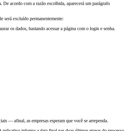
s
. De acordo com a razão escolhida, aparecerá um parágrafo
le será excluído permanentemente:
taurar os dados, bastando acessar a página com o login e senha.
ciais — afinal, as empresas esperam que você se arrependa.
aplicativo informa a data final nas duas últimas etapas do processo.