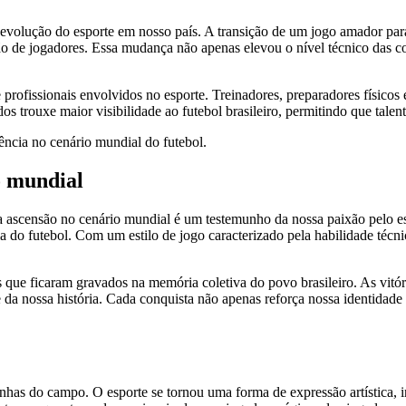
a evolução do esporte em nosso país. A transição de um jogo amador pa
ão de jogadores. Essa mudança não apenas elevou o nível técnico das 
 profissionais envolvidos no esporte. Treinadores, preparadores físico
os trouxe maior visibilidade ao futebol brasileiro, permitindo que tale
ência no cenário mundial do futebol.
o mundial
sua ascensão no cenário mundial é um testemunho da nossa paixão pelo
ia do futebol. Com um estilo de jogo caracterizado pela habilidade técn
s que ficaram gravados na memória coletiva do povo brasileiro. As vi
te da nossa história. Cada conquista não apenas reforça nossa identi
linhas do campo. O esporte se tornou uma forma de expressão artística, 