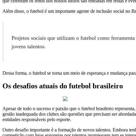
que celebram os feitos dos nossos ídolos são entoadas em festas e eve
Além disso, o futebol é um importante agente de inclusão social no B
Projetos sociais que utilizam o futebol como ferrament
jovens talentos.
Dessa forma, o futebol se torna um meio de esperança e mudança para 
Os desafios atuais do futebol brasileiro
Apesar de todo o sucesso e paixão que o futebol brasileiro representa, 
gestão inadequada dos clubes são questões que precisam ser abordad
entidades responsáveis pelo esporte.
Outro desafio importante é a formação de novos talentos. Embora tenh
competição com ligas europeias por talentos promissores tem se inten