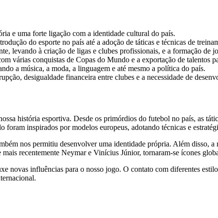
ia e uma forte ligação com a identidade cultural do país.
trodução do esporte no país até a adoção de táticas e técnicas de treina
te, levando à criação de ligas e clubes profissionais, e a formação de jo
 com várias conquistas de Copas do Mundo e a exportação de talentos par
iando a música, a moda, a linguagem e até mesmo a política do país.
rupção, desigualdade financeira entre clubes e a necessidade de desenvo
nossa história esportiva. Desde os primórdios do futebol no país, as t
 foram inspirados por modelos europeus, adotando técnicas e estratégi
também nos permitiu desenvolver uma identidade própria. Além disso, a 
mais recentemente Neymar e Vinícius Júnior, tornaram-se ícones globai
 novas influências para o nosso jogo. O contato com diferentes estilos
ternacional.