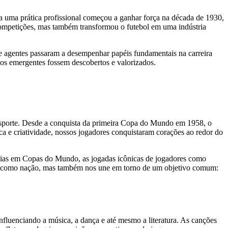
ra uma prática profissional começou a ganhar força na década de 1930,
competições, mas também transformou o futebol em uma indústria
s e agentes passaram a desempenhar papéis fundamentais na carreira
ntos emergentes fossem descobertos e valorizados.
 esporte. Desde a conquista da primeira Copa do Mundo em 1958, o
ica e criatividade, nossos jogadores conquistaram corações ao redor do
tórias em Copas do Mundo, as jogadas icônicas de jogadores como
dade como nação, mas também nos une em torno de um objetivo comum:
influenciando a música, a dança e até mesmo a literatura. As canções