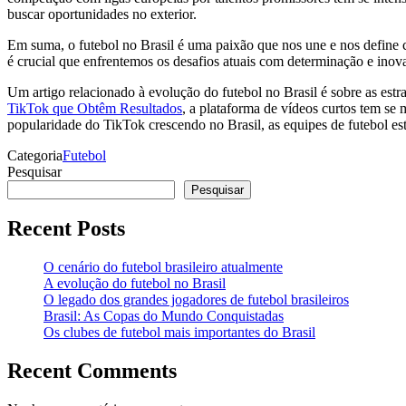
buscar oportunidades no exterior.
Em suma, o futebol no Brasil é uma paixão que nos une e nos define c
é crucial que enfrentemos os desafios atuais com determinação e inova
Um artigo relacionado à evolução do futebol no Brasil é sobre as est
TikTok que Obtêm Resultados
, a plataforma de vídeos curtos tem se
popularidade do TikTok crescendo no Brasil, as equipes de futebol es
Categoria
Futebol
Pesquisar
Pesquisar
Recent Posts
O cenário do futebol brasileiro atualmente
A evolução do futebol no Brasil
O legado dos grandes jogadores de futebol brasileiros
Brasil: As Copas do Mundo Conquistadas
Os clubes de futebol mais importantes do Brasil
Recent Comments