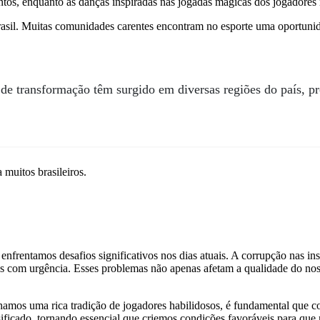
ntos, enquanto as danças inspiradas nas jogadas mágicas dos jogadores r
rasil. Muitas comunidades carentes encontram no esporte uma oportunid
a de transformação têm surgido em diversas regiões do país, 
muitos brasileiros.
enfrentamos desafios significativos nos dias atuais. A corrupção nas inst
as com urgência. Esses problemas não apenas afetam a qualidade do n
amos uma rica tradição de jogadores habilidosos, é fundamental que co
sificado, tornando essencial que criemos condições favoráveis para qu