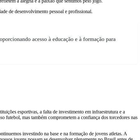
efletem a alegria e a paixão que sentimos pelo jogo.
ade de desenvolvimento pessoal e profissional.
proporcionando acesso à educação e à formação para
ituições esportivas, a falta de investimento em infraestrutura e a
osso futebol, mas também comprometem a confiança dos torcedores nas
ntinuemos investindo na base e na formação de jovens atletas. A
e nossos jovens possam se desenvolver plenamente no Brasil antes de