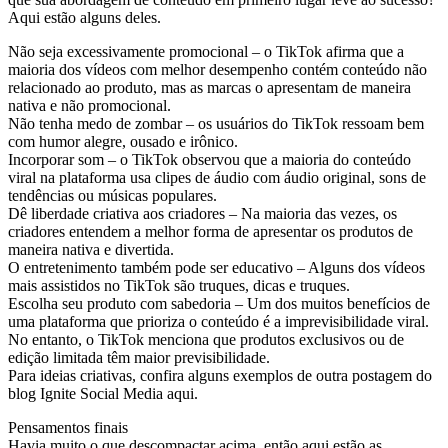
Aqui estão alguns deles.
Não seja excessivamente promocional – o TikTok afirma que a
maioria dos vídeos com melhor desempenho contém conteúdo não
relacionado ao produto, mas as marcas o apresentam de maneira
nativa e não promocional.
Não tenha medo de zombar – os usuários do TikTok ressoam bem
com humor alegre, ousado e irônico.
Incorporar som – o TikTok observou que a maioria do conteúdo
viral na plataforma usa clipes de áudio com áudio original, sons de
tendências ou músicas populares.
Dê liberdade criativa aos criadores – Na maioria das vezes, os
criadores entendem a melhor forma de apresentar os produtos de
maneira nativa e divertida.
O entretenimento também pode ser educativo – Alguns dos vídeos
mais assistidos no TikTok são truques, dicas e truques.
Escolha seu produto com sabedoria – Um dos muitos benefícios de
uma plataforma que prioriza o conteúdo é a imprevisibilidade viral.
No entanto, o TikTok menciona que produtos exclusivos ou de
edição limitada têm maior previsibilidade.
Para ideias criativas, confira alguns exemplos de outra postagem do
blog Ignite Social Media aqui.
Pensamentos finais
Havia muito o que descompactar acima, então aqui estão as