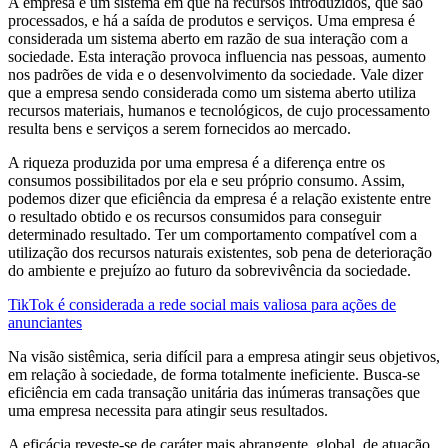
A empresa é um sistema em que há recursos introduzidos, que são
processados, e há a saída de produtos e serviços. Uma empresa é
considerada um sistema aberto em razão de sua interação com a
sociedade. Esta interação provoca influencia nas pessoas, aumento
nos padrões de vida e o desenvolvimento da sociedade. Vale dizer
que a empresa sendo considerada como um sistema aberto utiliza
recursos materiais, humanos e tecnológicos, de cujo processamento
resulta bens e serviços a serem fornecidos ao mercado.
A riqueza produzida por uma empresa é a diferença entre os
consumos possibilitados por ela e seu próprio consumo. Assim,
podemos dizer que eficiência da empresa é a relação existente entre
o resultado obtido e os recursos consumidos para conseguir
determinado resultado. Ter um comportamento compatível com a
utilização dos recursos naturais existentes, sob pena de deterioração
do ambiente e prejuízo ao futuro da sobrevivência da sociedade.
TikTok é considerada a rede social mais valiosa para ações de
anunciantes
Na visão sistêmica, seria difícil para a empresa atingir seus objetivos,
em relação à sociedade, de forma totalmente ineficiente. Busca-se
eficiência em cada transação unitária das inúmeras transações que
uma empresa necessita para atingir seus resultados.
A eficácia reveste-se de caráter mais abrangente, global, de atuação