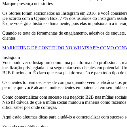
Marque presença nos stories
Os Stories foram adicionados ao Instagram em 2016, e você considera 
De acordo com a Opinion Box, 77% dos usuários do Instagram assistem
É que você grita histórias diariamente, pois elas impulsionam a intera
Quando se trata de ferramentas de engajamento, adesivos de enquete, p
clientes
MARKETING DE CONTEÚDO NO WHATSAPP: COMO CON
Instagram
Você pode ver o Instagram como uma plataforma não profissional, ma
localização privilegiada para segmentar seus clientes em potencial. 
B2B funcionam. É claro que essa plataforma não é para todo tipo de 
Os clientes tomam decisões de compra quando veem a eficácia dos p
permite que você alcance muitos clientes em potencial em seu público
Como comercializar com sucesso seu negócio B2B nas mídias sociais
Não há dúvida de que a mídia social mudou a maneira como fazemos 
difícil saber por onde começar.
Aqui estão algumas dicas para ajudá-lo a comercializar com sucesso 
Entenda seu público-alvo.