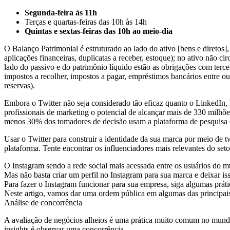
Segunda-feira às 11h
Terças e quartas-feiras das 10h às 14h
Quintas e sextas-feiras das 10h ao meio-dia
O Balanço Patrimonial é estruturado ao lado do ativo [bens e diretos],
aplicações financeiras, duplicatas a receber, estoque); no ativo não c
lado do passivo e do patrimônio líquido estão as obrigações com terce
impostos a recolher, impostos a pagar, empréstimos bancários entre out
reservas).
Embora o Twitter não seja considerado tão eficaz quanto o LinkedIn, 
profissionais de marketing o potencial de alcançar mais de 330 mil
menos 30% dos tomadores de decisão usam a plataforma de pesquisa d
Usar o Twitter para construir a identidade da sua marca por meio de 
plataforma. Tente encontrar os influenciadores mais relevantes do se
O Instagram sendo a rede social mais acessada entre os usuários do m
Mas não basta criar um perfil no Instagram para sua marca e deixar is
Para fazer o Instagram funcionar para sua empresa, siga algumas práti
Neste artigo, vamos dar uma ordem pública em algumas das principais
Análise de concorrência
A avaliação de negócios alheios é uma prática muito comum no mund
insights é observar uma concorrência.