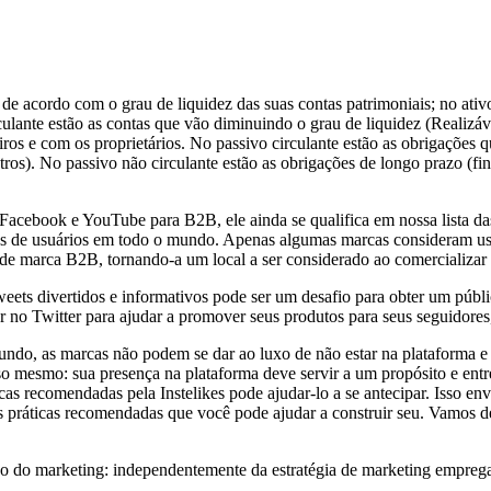
 de acordo com o grau de liquidez das suas contas patrimoniais; no ativo
irculante estão as contas que vão diminuindo o grau de liquidez (Realiz
iros e com os proprietários. No passivo circulante estão as obrigações 
ros). No passivo não circulante estão as obrigações de longo prazo (fin
Facebook e YouTube para B2B, ele ainda se qualifica em nossa lista da
hões de usuários em todo o mundo. Apenas algumas marcas consideram u
e marca B2B, tornando-a um local a ser considerado ao comercializar 
tweets divertidos e informativos pode ser um desafio para obter um púb
tor no Twitter para ajudar a promover seus produtos para seus seguidor
undo, as marcas não podem se dar ao luxo de não estar na plataforma e
so mesmo: sua presença na plataforma deve servir a um propósito e entr
cas recomendadas pela Instelikes pode ajudar-lo a se antecipar. Isso en
 práticas recomendadas que você pode ajudar a construir seu. Vamos de
o do marketing: independentemente da estratégia de marketing emprega