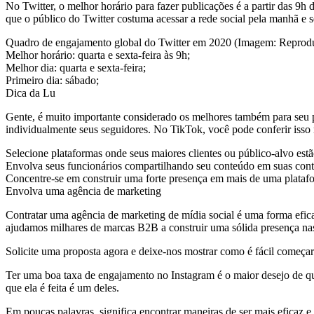
No Twitter, o melhor horário para fazer publicações é a partir das 9h 
que o público do Twitter costuma acessar a rede social pela manhã e 
Quadro de engajamento global do Twitter em 2020 (Imagem: Reprodu
Melhor horário: quarta e sexta-feira às 9h;
Melhor dia: quarta e sexta-feira;
Primeiro dia: sábado;
Dica da Lu
Gente, é muito importante considerado os melhores também para seu p
individualmente seus seguidores. No TikTok, você pode conferir isso 
Selecione plataformas onde seus maiores clientes ou público-alvo est
Envolva seus funcionários compartilhando seu conteúdo em suas conta
Concentre-se em construir uma forte presença em mais de uma plataf
Envolva uma agência de marketing
Contratar uma agência de marketing de mídia social é uma forma efica
ajudamos milhares de marcas B2B a construir uma sólida presença nas 
Solicite uma proposta agora e deixe-nos mostrar como é fácil começar 
Ter uma boa taxa de engajamento no Instagram é o maior desejo de qu
que ela é feita é um deles.
Em poucas palavras, significa encontrar maneiras de ser mais eficaz e