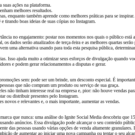
 suas ações na plataforma.
 tenham melhores resultados.
lhas, enquanto também aprende como melhores práticas para se inspirar.
e tirando boas ideias de suas cópias no Instagram.
ância no engajamento: postar nos momentos nos quais o público está a
, os dados serão atualizados de terça-feira e as melhores quartas serã
vem uma alternativa usando para toda esta pesquisa pública, determina
as. Isso ajuda muito a otimizar seus esforços de divulgação quando vo
res e podem gerar relacionamentos a disputas e gerar.
promoções sem: pode ser um brinde, um desconto especial. É importante 
o pessoas que não compram um produto ou serviço de sua graça.
les não tinham interesse real na empresa e, pior: não houve vendas pa
ar ou distribuir presentes pelo Instagram.
es novos e relevantes e, o mais importante, aumentar as vendas.
a marca que nunca: uma análise do Ignite Social Media descobriu que 
 usando anúncios. Essa divulgação pode alcançar o seu conteúdo público
nte das pessoas usando várias opções de venda altamente granulares. Iss
mbição de aumentar ao iniciar uma nova campanha ou tentar o seu alca