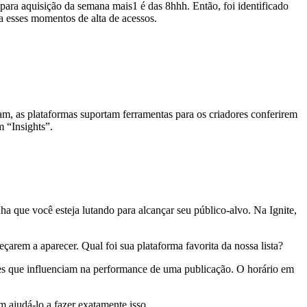
s para aquisição da semana mais1 é das 8hhh. Então, foi identificado
a esses momentos de alta de acessos.
m, as plataformas suportam ferramentas para os criadores conferirem
 “Insights”.
a que você esteja lutando para alcançar seu público-alvo. Na Ignite,
çarem a aparecer. Qual foi sua plataforma favorita da nossa lista?
res que influenciam na performance de uma publicação. O horário em
m ajudá-lo a fazer exatamente isso.