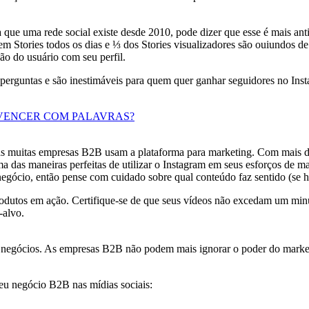
que uma rede social existe desde 2010, pode dizer que esse é mais ant
 Stories todos os dias e ⅓ dos Stories visualizadores são ouiundos de
ção do usuário com seu perfil.
erguntas e são inestimáveis ​​para quem quer ganhar seguidores no Insta
VENCER COM PALAVRAS?
s muitas empresas B2B usam a plataforma para marketing. Com mais de 
Uma das maneiras perfeitas de utilizar o Instagram em seus esforços de
negócio, então pense com cuidado sobre qual conteúdo faz sentido (se 
rodutos em ação. Certifique-se de que seus vídeos não excedam um min
-alvo.
negócios. As empresas B2B não podem mais ignorar o poder do marketin
seu negócio B2B nas mídias sociais: