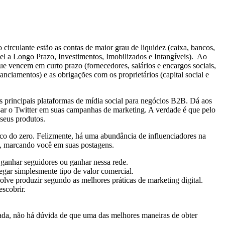
 circulante estão as contas de maior grau de liquidez (caixa, bancos,
ável a Longo Prazo, Investimentos, Imobilizados e Intangíveis). Ao
que vencem em curto prazo (fornecedores, salários e encargos sociais,
anciamentos) e as obrigações com os proprietários (capital social e
s principais plataformas de mídia social para negócios B2B. Dá aos
sar o Twitter em suas campanhas de marketing. A verdade é que pelo
seus produtos.
lico do zero. Felizmente, há uma abundância de influenciadores na
es, marcando você em suas postagens.
 ganhar seguidores ou ganhar nessa rede.
egar simplesmente tipo de valor comercial.
volve produzir segundo as melhores práticas de marketing digital.
scobrir.
da, não há dúvida de que uma das melhores maneiras de obter