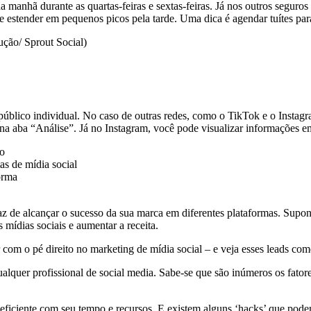
da manhã durante as quartas-feiras e sextas-feiras. Já nos outros seguro
se estender em pequenos picos pela tarde. Uma dica é agendar tuítes par
ção/ Sprout Social)
úblico individual. No caso de outras redes, como o TikTok e o Instagra
na aba “Análise”. Já no Instagram, você pode visualizar informações em
ão
s de mídia social
orma
z de alcançar o sucesso da sua marca em diferentes plataformas. Suponh
mídias sociais e aumentar a receita.
com o pé direito no marketing de mídia social – e veja esses leads come
alquer profissional de social media. Sabe-se que são inúmeros os fato
 eficiente com seu tempo e recursos. E existem alguns ‘hacks’ que pode