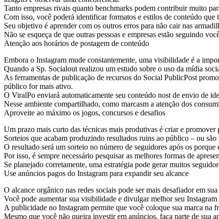
Tanto empresas rivais quanto benchmarks podem contribuir muito para
Com isso, você poderá identificar formatos e estilos de conteúdo que
Seu objetivo é aprender com os outros erros para não cair nas armadi
Não se esqueça de que outras pessoas e empresas estão seguindo você 
Atenção aos horários de postagem de conteúdo
Embora o Instagram mude constantemente, uma visibilidade é a import
Quando a Sp. Socialout realizou um estudo sobre o uso da mídia social
As ferramentas de publicação de recursos do Social PublicPost promo
público for mais ativo.
O ViralPo enviará automaticamente seu conteúdo nost de envio de idei
Nesse ambiente compartilhado, como marcasm a atenção dos consumido
Aproveite ao máximo os jogos, concursos e desafios
Um prazo mais curto das técnicas mais produtivas é criar e promover 
Sorteios que acabam produzindo resultados ruins ao público – ou sã
O resultado será um sorteio no número de seguidores após os porque e
Por isso, é sempre necessário pesquisar as melhores formas de apresent
Se planejado corretamente, uma estratégia pode gerar muitos seguidor
Use anúncios pagos do Instagram para expandir seu alcance
O alcance orgânico nas redes sociais pode ser mais desafiador em su
Você pode aumentar sua visibilidade e divulgar melhor seu Instagram
A publicidade no Instagram permite que você coloque sua marca na fre
Mesmo que você não queira investir em anúncios, faça parte de sua a