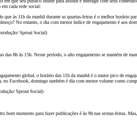
o em que seu público online para assistir e interagir com seus conteúd
 em cada rede social:
 que às 11h da manhã durante as quartas-feiras é o melhor horário para
de almoço? No entanto, o dia com menor índice de engajamento é aos do
rodução/ Sprout Social)
iras das 8h às 15h. Nesse período, o alto engajamento se mantém de ma
ajamento global, o horário das 11h da manhã é o maior pico de engajam
ssim, no Facebook, domingo também é dia com menor volume como comp
dução/ Sprout Social)
utro bom momento para fazer publicações é às 9h nas sextas-feiras. Mas,