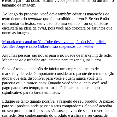
é feito a partir do botão “Editar”. Você pode aumentar ou diminuir o
tamanho da imagem.
Ao longo do processo, você deve também editar as marcações do
texto dentro do
template
que foi escolhido por você. Se você não
reformular os textos, seu vídeo não fará sentido – ou seja, não se
encaixará na ideia da
trend,
pois você não colocará os assuntos que
unem as imagens.
Monark tem canal no YouTube desativado após decisão judicial;
Adrilles Jorge e cabo Gilberto são suspensos do Twitter
Algumas pessoas são novas para o novidade de marketing de rede.
Mantenha-se e trabalhe arduamente para trazer alguns lucros.
Se você tomou a decisão de iniciar um empreendimento de
marketing de rede, é importante considerar o pacote de remuneração
global que está disponível para você e quem nunca você tem
parceria ou uniram-se com. Quando você sabe quanto você será
pago para o seu tempo, torna mais fácil para cometer tempo
significativo para a tarefa em mãos.
Eduque-se tanto quanto possível a respeito de seu produto. A paixão
para seu produto pode passar a seus compradores. Se você acredita
no seu produto, mais pessoas são susceptíveis de se inscrever para a
sua rede. Seu conhecimento do produto é a chave a ser capaz de