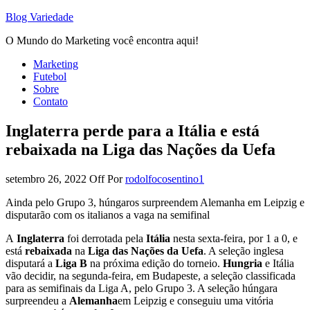
Blog Variedade
O Mundo do Marketing você encontra aqui!
Marketing
Futebol
Sobre
Contato
Inglaterra perde para a Itália e está
rebaixada na Liga das Nações da Uefa
setembro 26, 2022
Off
Por
rodolfocosentino1
Ainda pelo Grupo 3, húngaros surpreendem Alemanha em Leipzig e
disputarão com os italianos a vaga na semifinal
A
Inglaterra
foi derrotada pela
Itália
nesta sexta-feira, por 1 a 0, e
está
rebaixada
na
Liga das Nações da Uefa
. A seleção inglesa
disputará a
Liga B
na próxima edição do torneio.
Hungria
e Itália
vão decidir, na segunda-feira, em Budapeste, a seleção classificada
para as semifinais da Liga A, pelo Grupo 3. A seleção húngara
surpreendeu a
Alemanha
em Leipzig e conseguiu uma vitória