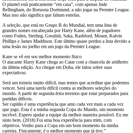
O plantel está praticamente “em casa”, com apenas Jude
Bellingham, do Borussia Dortmund, a não jogar na Premier League.
Mas isso não significa que faltam estrelas.
A seleção, que está no Grupo B do Mundial, tem uma lista de
grandes nomes encabeçada por Harry Kane, além de jogadores
como Foden, Sterling, Grealish, Saka, Rashford, Mount, Kalvin
Phillips e James Maddison. Este último quase perdeu a lista devido a
uma lesão no joelho em um jogo da Premier League.
Kane se vê em seu melhor momento físico
O atacante Harry Kane chega ao Catar com a chancela de artilheiro
da última edição. Ao chegar em Doha, ele falou sobre suas
expectativas:
Será um torneio muito difícil, mas temos que acreditar que podemos
vencer. Será uma tarefa difícil contra as melhores seleções do
mundo. A partir de segunda-feira teremos que estar preparados para
partidas difíceis.
Ser capitão é uma experiência que amo cada vez mais a cada vez
que jogo. Esta é a minha segunda Copa do Mundo, um momento
incrível. Espero ajudar a equipe da melhor maneira possível. Eu me
sinto bem. (2018) Foi uma boa experiência para mim, com
objetivos. Venho para a Copa em um bom momento da minha
carreira. Fisicamente, é o melhor momento que já tive.”