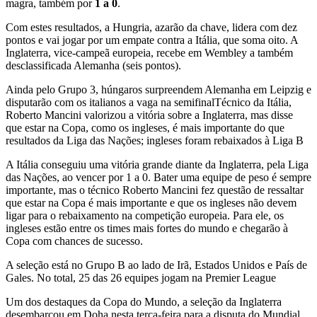
magra, também por
1 a 0
.
Com estes resultados, a Hungria, azarão da chave, lidera com dez
pontos e vai jogar por um empate contra a Itália, que soma oito. A
Inglaterra, vice-campeã europeia, recebe em Wembley a também
desclassificada Alemanha (seis pontos).
Ainda pelo Grupo 3, húngaros surpreendem Alemanha em Leipzig e
disputarão com os italianos a vaga na semifinalTécnico da Itália,
Roberto Mancini valorizou a vitória sobre a Inglaterra, mas disse
que estar na Copa, como os ingleses, é mais importante do que
resultados da Liga das Nações; ingleses foram rebaixados à Liga B
A Itália conseguiu uma vitória grande diante da Inglaterra, pela Liga
das Nações, ao vencer por 1 a 0. Bater uma equipe de peso é sempre
importante, mas o técnico Roberto Mancini fez questão de ressaltar
que estar na Copa é mais importante e que os ingleses não devem
ligar para o rebaixamento na competição europeia. Para ele, os
ingleses estão entre os times mais fortes do mundo e chegarão à
Copa com chances de sucesso.
A seleção está no Grupo B ao lado de Irã, Estados Unidos e País de
Gales. No total, 25 das 26 equipes jogam na Premier League
Um dos destaques da Copa do Mundo, a seleção da Inglaterra
desembarcou em Doha nesta terça-feira para a disputa do Mundial.