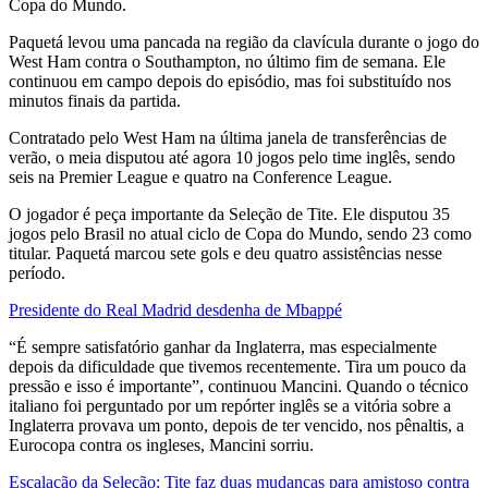
Copa do Mundo.
Paquetá levou uma pancada na região da clavícula durante o jogo do
West Ham contra o Southampton, no último fim de semana. Ele
continuou em campo depois do episódio, mas foi substituído nos
minutos finais da partida.
Contratado pelo West Ham na última janela de transferências de
verão, o meia disputou até agora 10 jogos pelo time inglês, sendo
seis na Premier League e quatro na Conference League.
O jogador é peça importante da Seleção de Tite. Ele disputou 35
jogos pelo Brasil no atual ciclo de Copa do Mundo, sendo 23 como
titular. Paquetá marcou sete gols e deu quatro assistências nesse
período.
Presidente do Real Madrid desdenha de Mbappé
“É sempre satisfatório ganhar da Inglaterra, mas especialmente
depois da dificuldade que tivemos recentemente. Tira um pouco da
pressão e isso é importante”, continuou Mancini. Quando o técnico
italiano foi perguntado por um repórter inglês se a vitória sobre a
Inglaterra provava um ponto, depois de ter vencido, nos pênaltis, a
Eurocopa contra os ingleses, Mancini sorriu.
Escalação da Seleção: Tite faz duas mudanças para amistoso contra