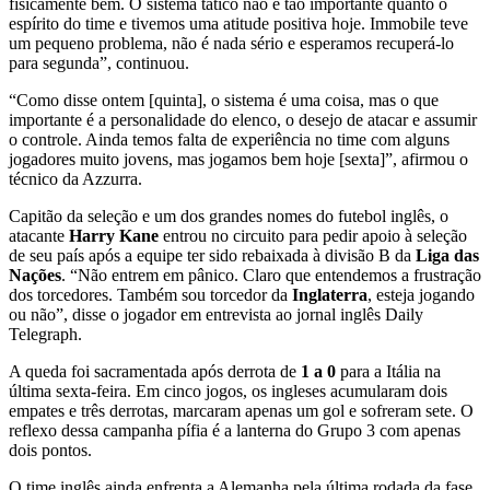
fisicamente bem. O sistema tático não é tão importante quanto o
espírito do time e tivemos uma atitude positiva hoje. Immobile teve
um pequeno problema, não é nada sério e esperamos recuperá-lo
para segunda”, continuou.
“Como disse ontem [quinta], o sistema é uma coisa, mas o que
importante é a personalidade do elenco, o desejo de atacar e assumir
o controle. Ainda temos falta de experiência no time com alguns
jogadores muito jovens, mas jogamos bem hoje [sexta]”, afirmou o
técnico da Azzurra.
Capitão da seleção e um dos grandes nomes do futebol inglês, o
atacante
Harry Kane
entrou no circuito para pedir apoio à seleção
de seu país após a equipe ter sido rebaixada à divisão B da
Liga das
Nações
. “Não entrem em pânico. Claro que entendemos a frustração
dos torcedores. Também sou torcedor da
Inglaterra
, esteja jogando
ou não”, disse o jogador em entrevista ao jornal inglês Daily
Telegraph.
A queda foi sacramentada após derrota de
1 a 0
para a Itália na
última sexta-feira. Em cinco jogos, os ingleses acumularam dois
empates e três derrotas, marcaram apenas um gol e sofreram sete. O
reflexo dessa campanha pífia é a lanterna do Grupo 3 com apenas
dois pontos.
O time inglês ainda enfrenta a Alemanha pela última rodada da fase