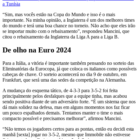
a Tunísia
“Sim, mas vocês estão na Copa do Mundo e isso é o mais
importante. Na minha opinião, a Inglaterra é um dos melhores times
do mundo e terá uma boa chance no torneio. Não acho que eles irão
se importar muito com o rebaixamento”, respondeu Mancini, que
citou o rebaixamento da Inglaterra da Liga A para a Liga B.
De olho na Euro 2024
Para a Itália, a vitória é importante também pensando no sorteio das
Eliminatórias da Eurocopa, já que coloca os italianos como possíveis
cabeças de chave. O sorteio acontecerá no dia 9 de outubro, em
Frankfurt, que será uma das sedes da competição na Alemanha.
A mudança do esquema tático, de 4-3-3 para 3-5-2 foi feita
principalmente pelos desfalques que a equipe tinha, mas acabou
sendo positiva diante de um adversário forte. “É um sistema que nos
dá mais solidez na defesa, mas em alguns momentos nos faz ficar
um pouco espalhados demais. Tentamos manter o time o mais
compacto possível e precisamos melhorar”, afirmou Mancini.
“Não temos os jogadores certos para as pontas, então eu decidi esta
manhã [sexta] jogar no 3-5-2, mesmo que Immobile não estivesse