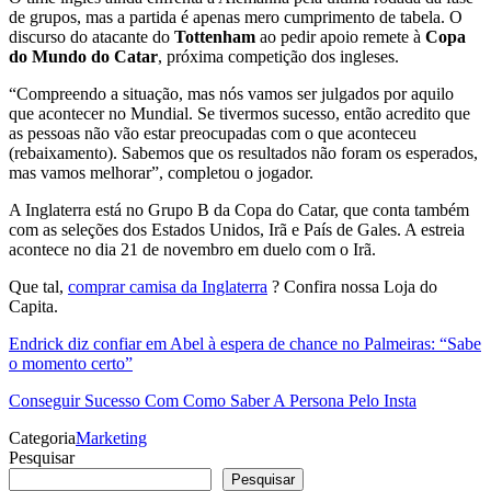
de grupos, mas a partida é apenas mero cumprimento de tabela. O
discurso do atacante do
Tottenham
ao pedir apoio remete à
Copa
do Mundo do Catar
, próxima competição dos ingleses.
“Compreendo a situação, mas nós vamos ser julgados por aquilo
que acontecer no Mundial. Se tivermos sucesso, então acredito que
as pessoas não vão estar preocupadas com o que aconteceu
(rebaixamento). Sabemos que os resultados não foram os esperados,
mas vamos melhorar”, completou o jogador.
A Inglaterra está no Grupo B da Copa do Catar, que conta também
com as seleções dos Estados Unidos, Irã e País de Gales. A estreia
acontece no dia 21 de novembro em duelo com o Irã.
Que tal,
comprar camisa da Inglaterra
? Confira nossa Loja do
Capita.
Endrick diz confiar em Abel à espera de chance no Palmeiras: “Sabe
o momento certo”
Conseguir Sucesso Com Como Saber A Persona Pelo Insta
Categoria
Marketing
Pesquisar
Pesquisar