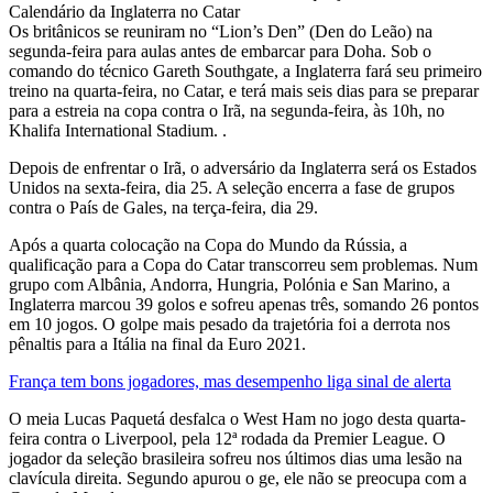
Calendário da Inglaterra no Catar
Os britânicos se reuniram no “Lion’s Den” (Den do Leão) na
segunda-feira para aulas antes de embarcar para Doha. Sob o
comando do técnico Gareth Southgate, a Inglaterra fará seu primeiro
treino na quarta-feira, no Catar, e terá mais seis dias para se preparar
para a estreia na copa contra o Irã, na segunda-feira, às 10h, no
Khalifa International Stadium. .
Depois de enfrentar o Irã, o adversário da Inglaterra será os Estados
Unidos na sexta-feira, dia 25. A seleção encerra a fase de grupos
contra o País de Gales, na terça-feira, dia 29.
Após a quarta colocação na Copa do Mundo da Rússia, a
qualificação para a Copa do Catar transcorreu sem problemas. Num
grupo com Albânia, Andorra, Hungria, Polónia e San Marino, a
Inglaterra marcou 39 golos e sofreu apenas três, somando 26 pontos
em 10 jogos. O golpe mais pesado da trajetória foi a derrota nos
pênaltis para a Itália na final da Euro 2021.
França tem bons jogadores, mas desempenho liga sinal de alerta
O meia Lucas Paquetá desfalca o West Ham no jogo desta quarta-
feira contra o Liverpool, pela 12ª rodada da Premier League. O
jogador da seleção brasileira sofreu nos últimos dias uma lesão na
clavícula direita. Segundo apurou o ge, ele não se preocupa com a