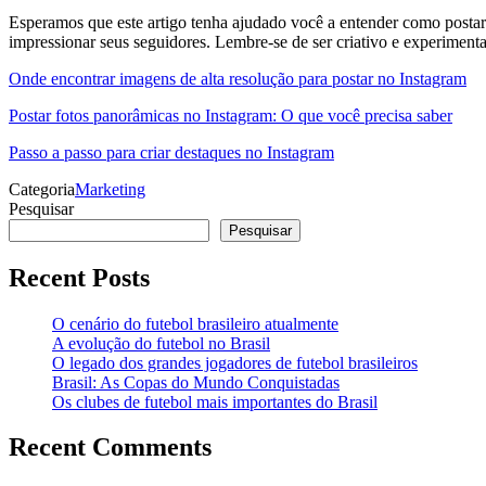
Esperamos que este artigo tenha ajudado você a entender como postar 
impressionar seus seguidores. Lembre-se de ser criativo e experimentar
Onde encontrar imagens de alta resolução para postar no Instagram
Postar fotos panorâmicas no Instagram: O que você precisa saber
Passo a passo para criar destaques no Instagram
Categoria
Marketing
Pesquisar
Pesquisar
Recent Posts
O cenário do futebol brasileiro atualmente
A evolução do futebol no Brasil
O legado dos grandes jogadores de futebol brasileiros
Brasil: As Copas do Mundo Conquistadas
Os clubes de futebol mais importantes do Brasil
Recent Comments