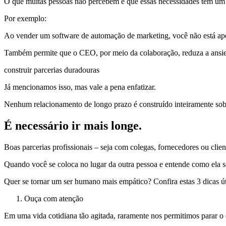
O que muitas pessoas não percebem é que essas necessidades têm u
Por exemplo:
Ao vender um software de automação de marketing, você não está ape
Também permite que o CEO, por meio da colaboração, reduza a ansieda
construir parcerias duradouras
Já mencionamos isso, mas vale a pena enfatizar.
Nenhum relacionamento de longo prazo é construído inteiramente sob
É necessário ir mais longe.
Boas parcerias profissionais – seja com colegas, fornecedores ou clie
Quando você se coloca no lugar da outra pessoa e entende como ela se
Quer se tornar um ser humano mais empático? Confira estas 3 dicas út
Ouça com atenção
Em uma vida cotidiana tão agitada, raramente nos permitimos parar o