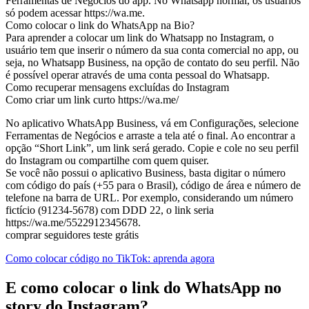
Ferramentas de Negócios do app. No Whatsapp normal, os usuários
só podem acessar https://wa.me.
Como colocar o link do WhatsApp na Bio?
Para aprender a colocar um link do Whatsapp no ​​Instagram, o
usuário tem que inserir o número da sua conta comercial no app, ou
seja, no Whatsapp Business, na opção de contato do seu perfil. Não
é possível operar através de uma conta pessoal do Whatsapp.
Como recuperar mensagens excluídas do Instagram
Como criar um link curto https://wa.me/
No aplicativo WhatsApp Business, vá em Configurações, selecione
Ferramentas de Negócios e arraste a tela até o final. Ao encontrar a
opção “Short Link”, um link será gerado. Copie e cole no seu perfil
do Instagram ou compartilhe com quem quiser.
Se você não possui o aplicativo Business, basta digitar o número
com código do país (+55 para o Brasil), código de área e número de
telefone na barra de URL. Por exemplo, considerando um número
fictício (91234-5678) com DDD 22, o link seria
https://wa.me/5522912345678.
comprar seguidores teste grátis
Como colocar código no TikTok: aprenda agora
E como colocar o link do WhatsApp no ​​
story do Instagram?